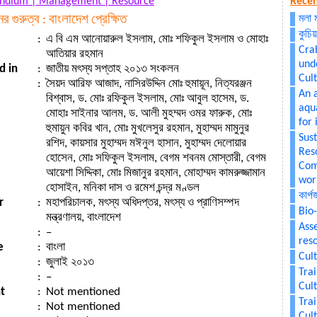
endium |
Management |
Resource
Recen
ের গুরুত্ব : বাংলাদেশ প্রেক্ষিত
মলা 
কুচিয়
:
এ বি এম আনোয়ারুল ইসলাম, মোঃ শফিকুল ইসলাম ও মোহাঃ
Cra
আতিয়ার রহমান
und
d in
:
জাতীয় মৎস্য সপ্তাহ ২০১৩ সংকলন
Cul
:
সৈয়দ আরিফ আজাদ, নাসিরউদ্দিন মোঃ হুমায়ূন, নিত্যরঞ্জন
An 
বিশ্বাস, ড. মোঃ রফিকুল ইসলাম, মোঃ আবুল হাসেম, ড.
aqu
মোহাঃ সাইনার আলম, ড. আলী মুহম্মদ ওমর ফারুক, মোঃ
for
হুমায়ুন কবির খান, মোঃ মুখলেসুর রহমান, মুহাম্মদ মামুনুর
Sus
রশিদ, কায়সার মুহাম্মদ মঈনুল হাসান, মুহাম্মদ দেলোয়ার
Res
হোসেন, মোঃ সফিকুল ইসলাম, বেগম শবনম মোস্তারী, বেগম
Com
আয়েশা সিদ্দিকা, মোঃ মিজানুর রহমান, মোহাম্মদ কামরুজ্জামান
wor
হোসাইন, মনিকা দাস ও রমেশ চন্দ্র মণ্ডল
কার্প
r
:
মহাপরিচালক, মৎস্য অধিদপ্তর, মৎস্য ও প্রাণিসম্পদ
Bio
মন্ত্রণালয়, বাংলাদেশ
Ass
:
–
res
e
:
বাংলা
Cult
:
জুলাই ২০১৩
Tra
:
–
Cul
t
:
Not mentioned
Tra
:
Not mentioned
Cul