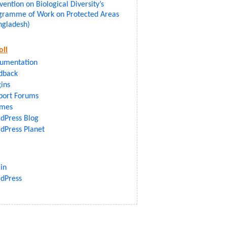
ention on Biological Diversity’s
gramme of Work on Protected Areas
ngladesh)
oll
umentation
dback
gins
port Forums
mes
dPress Blog
dPress Planet
in
dPress