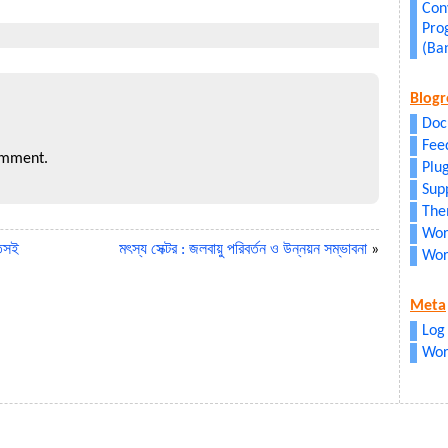
Conv
Pro
(Ba
Blogr
Doc
Fee
omment.
Plu
Sup
The
Wor
ুতসই
মৎস্য সেক্টর : জলবায়ু পরিবর্তন ও উন্নয়ন সম্ভাবনা
»
Wor
Meta
Log 
Wor