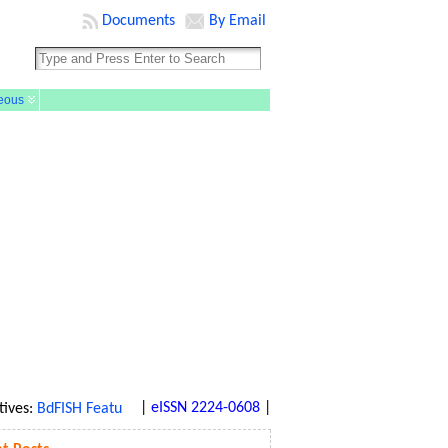
Documents
By Email
eous
|
eISSN 2224-0608
|
es:
BdFISH Feature
|
BdFISH Bangla
|
BdFISH Reference
|
BdFISH Gall