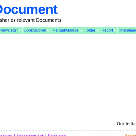
Document
isheries relevant Documents
Newsletter
Book/Booklet
Manual/Module
Folder
Report
Miscellan
Our initiativ