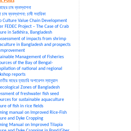
t Posts
মাছের চাষ ব্যবস্থাপনা
া চাষ ব্যবস্থাপনা: চাষী সহায়িকা
b Culture Value Chain Development
er FEDEC Project – The Case of Crab
ture in Satkhira, Bangladesh
assessment of impacts from shrimp
aculture in Bangladesh and prospects
 improvement
tainable Management of Fisheries
ources of the Bay of Bengal-
pilation of national and regional
kshop reports
জাতীয় মাছের হ্যাচারি অপারেশন ম্যানুয়াল
-ecological Zones of Bangladesh
essment of freshwater fish seed
ources for sustainable aquaculture
ure of fish in rice fields
ining manual on Improved Rice-Fish
ture and Dyke Cropping
ining Manual on Improved Tilapia
ture and Dyke Cropping in Pond/Gher