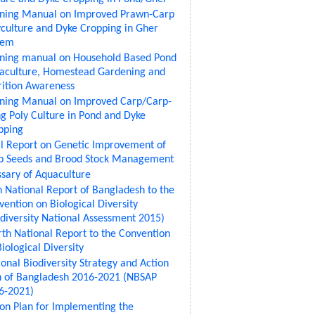
ining Manual on Improved Prawn-Carp
yculture and Dyke Cropping in Gher
tem
ining manual on Household Based Pond
aculture, Homestead Gardening and
rition Awareness
ining Manual on Improved Carp/Carp-
ng Poly Culture in Pond and Dyke
pping
al Report on Genetic Improvement of
p Seeds and Brood Stock Management
ssary of Aquaculture
th National Report of Bangladesh to the
vention on Biological Diversity
odiversity National Assessment 2015)
rth National Report to the Convention
iological Diversity
onal Biodiversity Strategy and Action
n of Bangladesh 2016-2021 (NBSAP
6-2021)
ion Plan for Implementing the