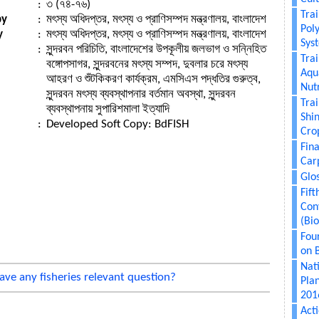
:
৩ (৭৪-৭৬)
Tra
py
:
মৎস্য অধিদপ্তর, মৎস্য ও প্রাণিসম্পদ মন্ত্রণালয়, বাংলাদেশ
Pol
y
:
মৎস্য অধিদপ্তর, মৎস্য ও প্রাণিসম্পদ মন্ত্রণালয়, বাংলাদেশ
Sys
:
সুন্দরবন পরিচিতি, বাংলাদেশের উপকূলীয় জলভাগ ও সন্নিহিত
Tra
বঙ্গোপসাগর, সুন্দরবনের মৎস্য সম্পদ, দুবলার চরে মৎস্য
Aqu
আহরণ ও শুঁটকিকরণ কার্যক্রম, এমসিএস পদ্ধতির গুরুত্ব,
Nut
সুন্দরবন মৎস্য ব্যবস্থাপনার বর্তমান অবস্থা, সুন্দরবন
Tra
ব্যবস্থাপনায় সুপারিশমালা ইত্যাদি
Shi
:
Developed Soft Copy: BdFISH
Cro
Fin
Car
Glo
Fif
Con
(Bi
Fou
on B
Nati
ave any fisheries relevant question?
Pla
201
Act