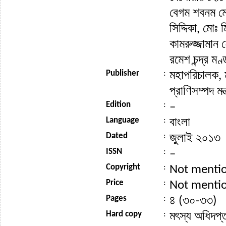
বেগম শবনম ম
সিদ্দিকা, মোঃ 
কামরুজ্জামান
রমেশ চন্দ্র মণ
Publisher
:
মহাপরিচালক, 
প্রাণিসম্পদ মন
Edition
:
–
Language
:
বাংলা
Dated
:
জুলাই ২০১৩
ISSN
:
–
Copyright
:
Not menti
Price
:
Not menti
Pages
:
৪ (৩০-৩৩)
Hard copy
:
মৎস্য অধিদপ্ত