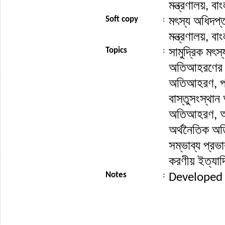
মন্ত্রণালয়, বা
Soft copy
:
মৎস্য অধিদপ্ত
মন্ত্রণালয়, বা
Topics
:
সামুদ্রিক মৎ
অতিআহরণের প্
অতিআহরণ, প
বাস্তুসংস্থা
অতিআহরণ, অর
অর্থনৈতিক 
সম্ভাব্য প্র
করণীয় ইত্যাদ
Notes
:
Developed 