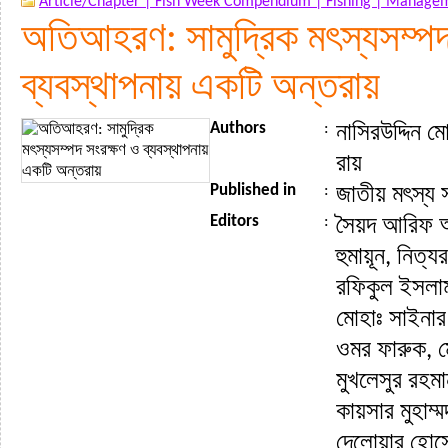
Article/Chapter |
Fish Week Compendium |
Fishing |
Managem
অতিআহরণ: সামুদ্রিক মৎস্যসম্পদ
ব্যবস্থাপনায় একটি অন্তরায়
Authors
:
নাসিরউদ্দিন মো
রায়
Published in
:
জাতীয় মৎস্য
Editors
:
সৈয়দ আরিফ আজ
হুমায়ূন, নিত্য
রফিকুল ইসলাম
মোহাঃ সাইনার
ওমর ফারুক, মো
মুখলেসুর রহমান
কায়সার মুহাম্ম
দেলোয়ার হোস