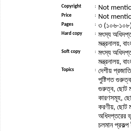
Copyright
:
Not menti
Price
:
Not menti
Pages
:
৩ (১০৬-১০৮
Hard copy
:
মৎস্য অধিদপ্ত
মন্ত্রনালয়, বা
Soft copy
:
মৎস্য অধিদপ্ত
মন্ত্রনালয়, বা
Topics
:
দেশীয় প্রজাত
পুষ্টিগত গুরু
গুরুত্ব, ছোট 
কারণসমূহ, ছো
করণীয়, ছোট মা
অধিদপ্তরের ভূ
চলমান প্রকল্প 