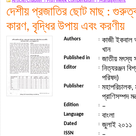
Article/Chapter |
Fish Week Compendium |
Management
দেশীয় প্রজাতির ছোট মাছ : গুরুত্
কারণ, বৃদ্ধির উপায় এবং করণীয়
Authors
:
কাজী ইকবাল 
খান
Published in
:
জাতীয় মৎস্য
Editor
:
নিত্যরঞ্জন বি
পরিষদ)
Publisher
:
মহাপরিচালক, 
প্রাণিসম্পদ মন
Edition
:
–
Language
:
বাংলা
Dated
:
জুলাই ২০১১
ISSN
:
–